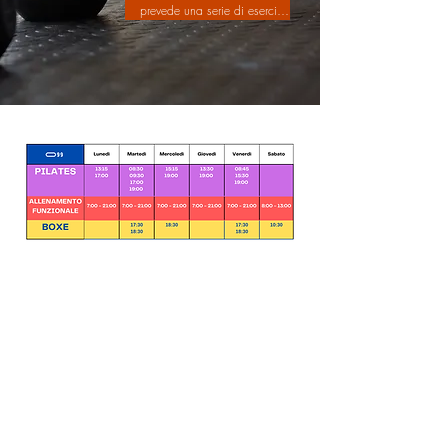
prevede una serie di esercizi 
per tutti i muscoli. 

Ti aiuterà a migliorare 
soprattutto la coordinazione, 
l'equilibrio e la forza.
SPAZIO99
spazio99firenze@gmail.com
392 810 8147
Viale Edmondo de Amicis, 99/a, 50137 Firenze FI, Italy